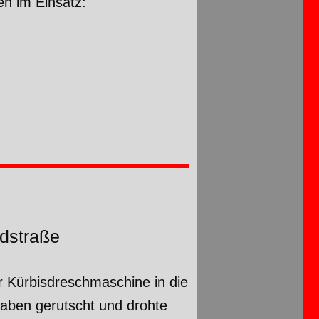
n im Einsatz:
dstraße
 Kürbisdreschmaschine in die
raben gerutscht und drohte