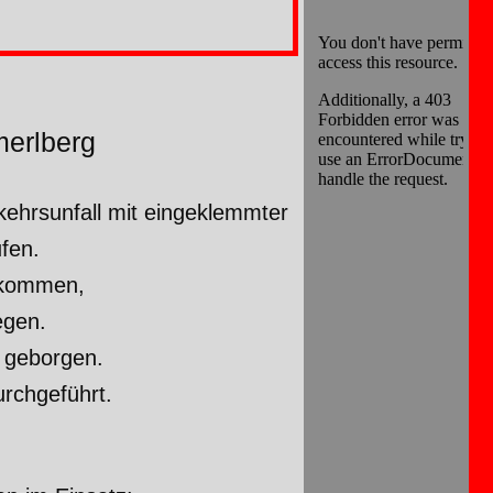
merlberg
ehrsunfall mit eingeklemmter
fen.
ekommen,
egen.
g geborgen.
rchgeführt.