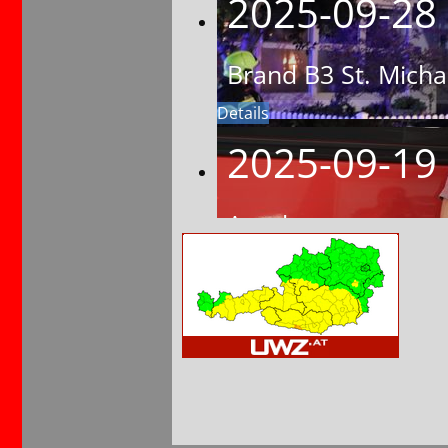
2025-09-28
Brand B3 St. Micha
Details
2025-09-19
Anerkennungsgesch
Details
2025-09-19
Schulung Jugendfe
Details