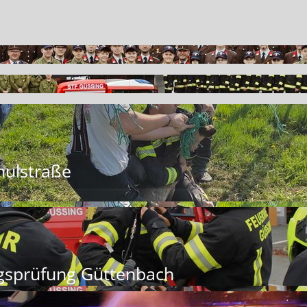
hulstraße
gsprüfung Güttenbach