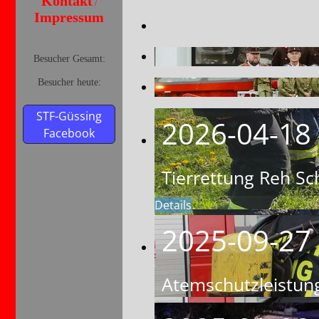
Kontakt
/
Impressum
Besucher Gesamt:
Besucher heute:
STF-Güssing
2026-04-18
Facebook
Tierrettung Reh Sc
Details
2025-09-27
Atemschutzleistun