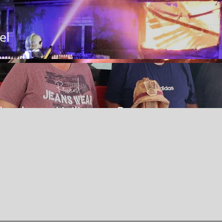
el
enk von Heilimann Peter
uerwehr Feuerlöscher